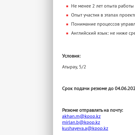
Не менее 2 лет опыта работы
Опыт участия в этапах проек
Понимание процессов управле
Английский язык: не ниже ср
Условия:
Атырау, 5/2
Срок подачи резюме до 04.06.20
Резюме отправлять на почту:
akhan.m@kpop.kz
mirlan.b@kpop.kz
kushayeva.a@kpop.kz