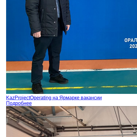
KazProjectOperating на Ярмарке вакансии
Подробнее