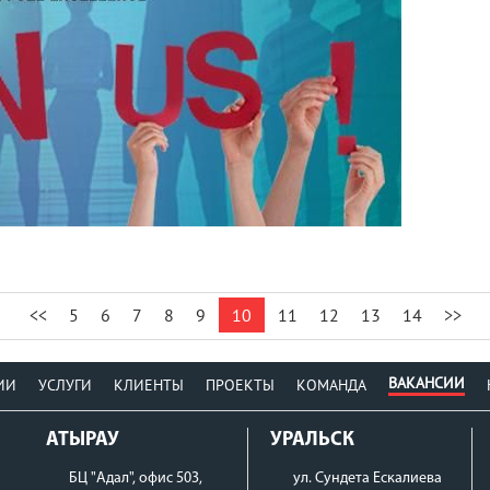
<<
5
6
7
8
9
10
11
12
13
14
>>
ВАКАНСИИ
ИИ
УСЛУГИ
КЛИЕНТЫ
ПРОЕКТЫ
КОМАНДА
АТЫРАУ
УРАЛЬСК
БЦ "Адал", офис 503,
ул. Сундета Ескалиева